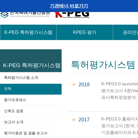
본문 바로가기
주요메뉴 바로가기
기관배너 바로가기
K-PEG 특허평가시스템
KPEG 평가
권리만
특허평가시스템
K-PEG 특허평가시스템
특허평가시스템 소개
K-PEG3.0 launchi
2018
연혁
평가보고서 4종(Value t
유사특허정량분석, 
평가프로세스
신뢰도 검증
K-PEG3.0 홈페
2017
보고서 소개
평가보고서 (한국, 
기관홈페이지와 K-
평가이용료 및 샘플 보고서